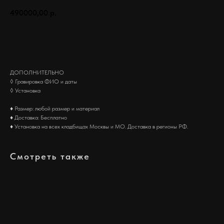
490000,00
р.
Заказать
ДОПОЛНИТЕЛЬНО
◊ Гравировка ФИО и даты
◊ Установка
♦ Размер: любой размер и материал
♦ Доставка: Бесплатно
♦ Установка на всех кладбищах Москвы и МО. Доставка в регионы РФ.
Смотреть также