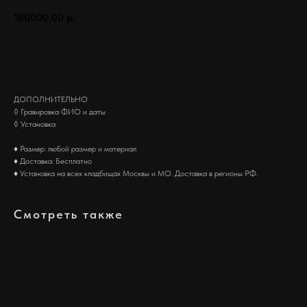
180000,00
р.
Заказать
ДОПОЛНИТЕЛЬНО
◊ Гравировка ФИО и даты
◊ Установка
♦ Размер: любой размер и материал
♦ Доставка: Бесплатно
♦ Установка на всех кладбищах Москвы и МО. Доставка в регионы РФ.
Смотреть также