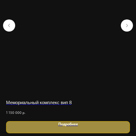
Мемориальный комплекс вип 8
Ме
1 150 000
р.
200
Подробнее