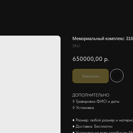
Мемориальный комплекс 316
SKU:
650000,00
р.
Заказать
ДОПОЛНИТЕЛЬНО
◊ Гравировка ФИО и даты
◊ Установка
♦ Размер: любой размер и матери
♦ Доставка: Бесплатно
♦ Установка на всех кладбищах М