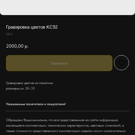
Гравировка цветов KC92
SKU:
2000,00
р.
Заказать
Гравировка цветов на памятник
размеры,см: 30-35
Уважаемые посетители и покупатели!
Обращаем Ваше внимание, что вся представленная на сайте информация,
касающаяся комплектации, технических характеристик, цветовых сочетаний, а
также стоимости представленного комплектации изделии носит исключительно