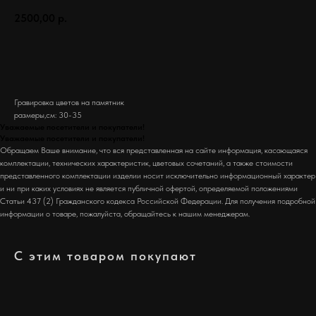
2500,00
р.
Заказать
Гравировка цветов на памятник
размеры,см: 30-35
Уважаемые посетители и покупатели!
Уважаемые посетители и покупатели!
Обращаем Ваше внимание, что вся представленная на сайте информация, касающаяся
комплектации, технических характеристик, цветовых сочетаний, а также стоимости
представленного комплектации изделии носит исключительно информационный характер
и ни при каких условиях не является публичной офертой, определяемой положениями
Статьи 437 (2) Гражданского кодекса Российской Федерации. Для получения подробной
информации о товаре, пожалуйста, обращайтесь к нашим менеджерам.
С этим товаром покупают