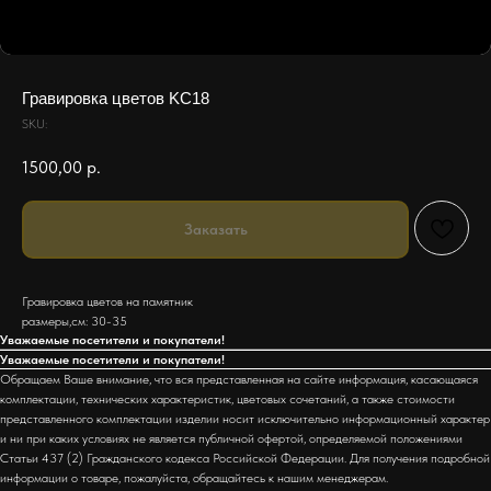
Гравировка цветов KC18
SKU:
1500,00
р.
Заказать
Гравировка цветов на памятник
размеры,см: 30-35
Уважаемые посетители и покупатели!
Уважаемые посетители и покупатели!
Обращаем Ваше внимание, что вся представленная на сайте информация, касающаяся
комплектации, технических характеристик, цветовых сочетаний, а также стоимости
представленного комплектации изделии носит исключительно информационный характер
и ни при каких условиях не является публичной офертой, определяемой положениями
Статьи 437 (2) Гражданского кодекса Российской Федерации. Для получения подробной
информации о товаре, пожалуйста, обращайтесь к нашим менеджерам.