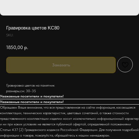
Гравировка цветов KC80
SKU:
1850,00
р.
Заказать
Гравировка цветов на памятник
размеры,см: 30-35
Уважаемые посетители и покупатели!
Уважаемые посетители и покупатели!
Обращаем Ваше внимание, что вся представленная на сайте информация, касающаяся
комплектации, технических характеристик, цветовых сочетаний, а также стоимости
представленного комплектации изделии носит исключительно информационный характер
и ни при каких условиях не является публичной офертой, определяемой положениями
Статьи 437 (2) Гражданского кодекса Российской Федерации. Для получения подробной
информации о товаре, пожалуйста, обращайтесь к нашим менеджерам.