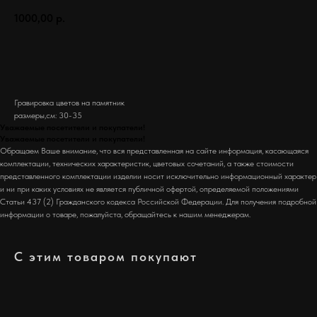
1000,00
р.
Заказать
Гравировка цветов на памятник
размеры,см: 30-35
Уважаемые посетители и покупатели!
Уважаемые посетители и покупатели!
Обращаем Ваше внимание, что вся представленная на сайте информация, касающаяся
комплектации, технических характеристик, цветовых сочетаний, а также стоимости
представленного комплектации изделии носит исключительно информационный характер
и ни при каких условиях не является публичной офертой, определяемой положениями
Статьи 437 (2) Гражданского кодекса Российской Федерации. Для получения подробной
информации о товаре, пожалуйста, обращайтесь к нашим менеджерам.
С этим товаром покупают