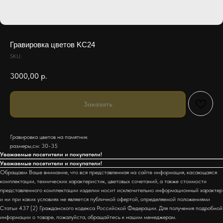
Гравировка цветов KC24
SKU:
3000,00
р.
Заказать
Гравировка цветов на памятник
размеры,см: 30-35
Уважаемые посетители и покупатели!
Уважаемые посетители и покупатели!
Обращаем Ваше внимание, что вся представленная на сайте информация, касающаяся
комплектации, технических характеристик, цветовых сочетаний, а также стоимости
представленного комплектации изделии носит исключительно информационный характер
и ни при каких условиях не является публичной офертой, определяемой положениями
Статьи 437 (2) Гражданского кодекса Российской Федерации. Для получения подробной
информации о товаре, пожалуйста, обращайтесь к нашим менеджерам.