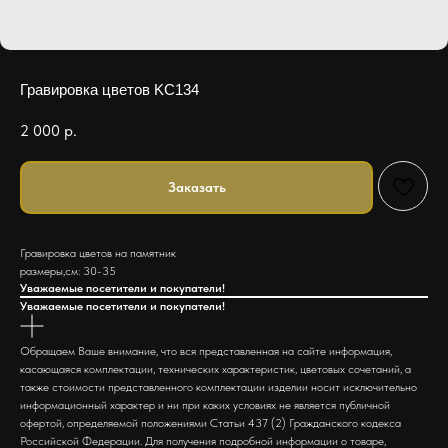
Гравировка цветов KC134
2 000
р.
Заказать
Гравировка цветов на памятник
размеры,см: 30-35
Уважаемые посетители и покупатели!
Уважаемые посетители и покупатели!
Обращаем Ваше внимание, что вся представленная на сайте информация,
касающаяся комплектации, технических характеристик, цветовых сочетаний, а
также стоимости представленного комплектации изделии носит исключительно
информационный характер и ни при каких условиях не является публичной
офертой, определяемой положениями Статьи 437 (2) Гражданского кодекса
Российской Федерации. Для получения подробной информации о товаре,