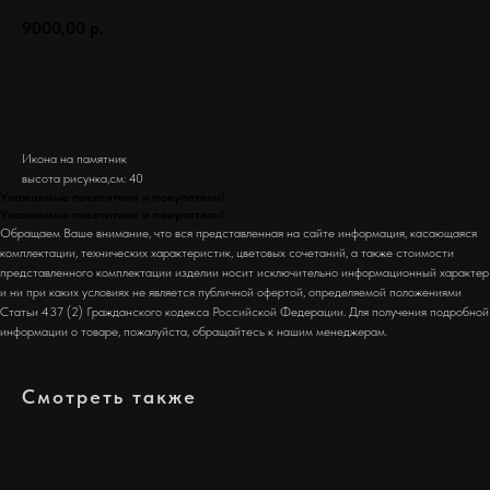
9000,00
р.
Заказать
Икона на памятник
высота рисунка,см: 40
Уважаемые посетители и покупатели!
Уважаемые посетители и покупатели!
Обращаем Ваше внимание, что вся представленная на сайте информация, касающаяся
комплектации, технических характеристик, цветовых сочетаний, а также стоимости
представленного комплектации изделии носит исключительно информационный характер
и ни при каких условиях не является публичной офертой, определяемой положениями
Статьи 437 (2) Гражданского кодекса Российской Федерации. Для получения подробной
информации о товаре, пожалуйста, обращайтесь к нашим менеджерам.
Смотреть также