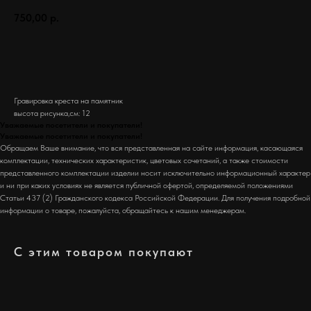
750,00
р.
Заказать
Гравировка креста на памятник
высота рисунка,см: 12
Уважаемые посетители и покупатели!
Уважаемые посетители и покупатели!
Обращаем Ваше внимание, что вся представленная на сайте информация, касающаяся
комплектации, технических характеристик, цветовых сочетаний, а также стоимости
представленного комплектации изделии носит исключительно информационный характер
и ни при каких условиях не является публичной офертой, определяемой положениями
Статьи 437 (2) Гражданского кодекса Российской Федерации. Для получения подробной
информации о товаре, пожалуйста, обращайтесь к нашим менеджерам.
С этим товаром покупают