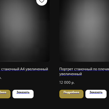
 станочный А4 увеличенный
Портрет станочный по плечи
увеличенный
р.
12 000
р.
бнее
Заказать
Подробнее
Заказать