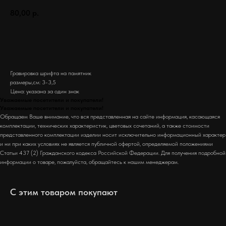
80,00
р.
Заказать
Гравировка шрифта на памятник
размеры,см: 3-3,5
Цена: указана за один знак
Уважаемые посетители и покупатели!
Уважаемые посетители и покупатели!
Обращаем Ваше внимание, что вся представленная на сайте информация, касающаяся
комплектации, технических характеристик, цветовых сочетаний, а также стоимости
представленного комплектации изделии носит исключительно информационный характер
и ни при каких условиях не является публичной офертой, определяемой положениями
Статьи 437 (2) Гражданского кодекса Российской Федерации. Для получения подробной
информации о товаре, пожалуйста, обращайтесь к нашим менеджерам.
С этим товаром покупают