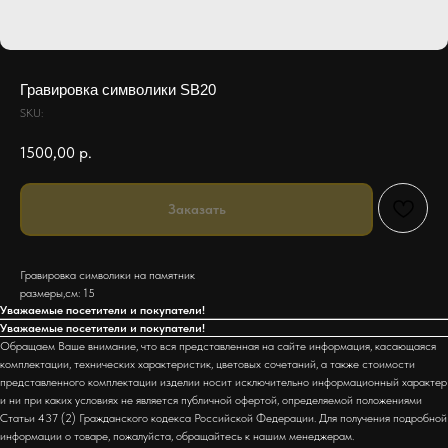
Гравировка символики SB20
SKU:
1500,00
р.
Заказать
Гравировка символики на памятник
размеры,см: 15
Уважаемые посетители и покупатели!
Уважаемые посетители и покупатели!
Обращаем Ваше внимание, что вся представленная на сайте информация, касающаяся
комплектации, технических характеристик, цветовых сочетаний, а также стоимости
представленного комплектации изделии носит исключительно информационный характер
и ни при каких условиях не является публичной офертой, определяемой положениями
Статьи 437 (2) Гражданского кодекса Российской Федерации. Для получения подробной
информации о товаре, пожалуйста, обращайтесь к нашим менеджерам.