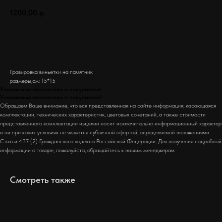
1200,00
р.
Заказать
Гравировка виньетки на памятник
размеры,см: 15*15
Уважаемые посетители и покупатели!
Уважаемые посетители и покупатели!
Обращаем Ваше внимание, что вся представленная на сайте информация, касающаяся
комплектации, технических характеристик, цветовых сочетаний, а также стоимости
представленного комплектации изделии носит исключительно информационный характер
и ни при каких условиях не является публичной офертой, определяемой положениями
Статьи 437 (2) Гражданского кодекса Российской Федерации. Для получения подробной
информации о товаре, пожалуйста, обращайтесь к нашим менеджерам.
Смотреть также