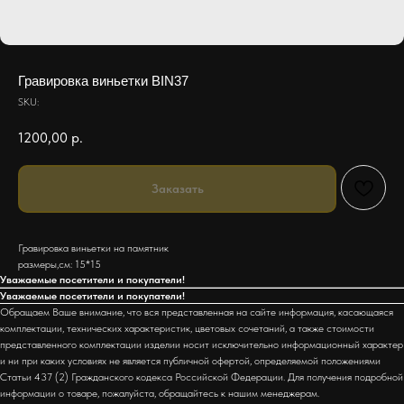
Гравировка виньетки BIN37
SKU:
1200,00
р.
Заказать
Гравировка виньетки на памятник
размеры,см: 15*15
Уважаемые посетители и покупатели!
Уважаемые посетители и покупатели!
Обращаем Ваше внимание, что вся представленная на сайте информация, касающаяся
комплектации, технических характеристик, цветовых сочетаний, а также стоимости
представленного комплектации изделии носит исключительно информационный характер
и ни при каких условиях не является публичной офертой, определяемой положениями
Статьи 437 (2) Гражданского кодекса Российской Федерации. Для получения подробной
информации о товаре, пожалуйста, обращайтесь к нашим менеджерам.