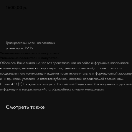
1600,00
р.
Заказать
Гравировка виньетки на памятник
размеры,см: 15*15
Уважаемые посетители и покупатели!
Уважаемые посетители и покупатели!
Обращаем Ваше внимание, что вся представленная на сайте информация, касающаяся
комплектации, технических характеристик, цветовых сочетаний, а также стоимости
представленного комплектации изделии носит исключительно информационный характер
и ни при каких условиях не является публичной офертой, определяемой положениями
Статьи 437 (2) Гражданского кодекса Российской Федерации. Для получения подробной
информации о товаре, пожалуйста, обращайтесь к нашим менеджерам.
Смотреть также