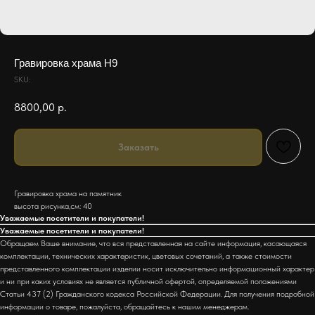
Гравировка храма H9
SKU:
8800,00
р.
Заказать
Гравировка храма на памятник
высота рисунка,см: 40
Уважаемые посетители и покупатели!
Уважаемые посетители и покупатели!
Обращаем Ваше внимание, что вся представленная на сайте информация, касающаяся
комплектации, технических характеристик, цветовых сочетаний, а также стоимости
представленного комплектации изделии носит исключительно информационный характер
и ни при каких условиях не является публичной офертой, определяемой положениями
Статьи 437 (2) Гражданского кодекса Российской Федерации. Для получения подробной
информации о товаре, пожалуйста, обращайтесь к нашим менеджерам.