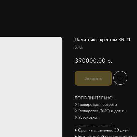
Памятник с крестом КR 71
SKU:
390000,00
р.
Заказать
ДОПОЛНИТЕЛЬНО: .
◊ Гравировка: портрета
◊ Гравировка ФИО и даты: .
◊ Установка: .
........................................: .
♦ Срок изготовления: 30 дней
♦ Размер: любой размер и матери