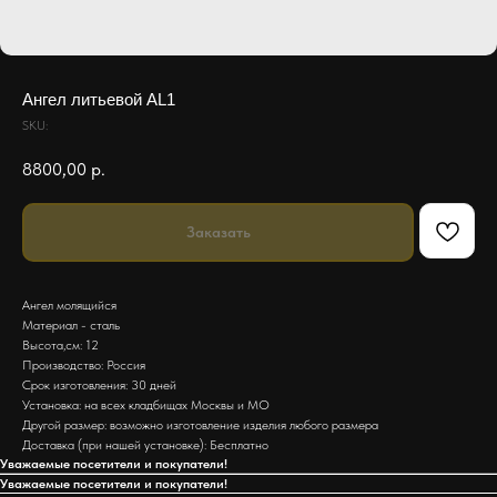
Ангел литьевой AL1
SKU:
8800,00
р.
Заказать
Ангел молящийся
Материал - сталь
Высота,см: 12
Производство: Россия
Срок изготовления: 30 дней
Установка: на всех кладбищах Москвы и МО
Другой размер: возможно изготовление изделия любого размера
Доставка (при нашей установке): Бесплатно
Уважаемые посетители и покупатели!
Уважаемые посетители и покупатели!