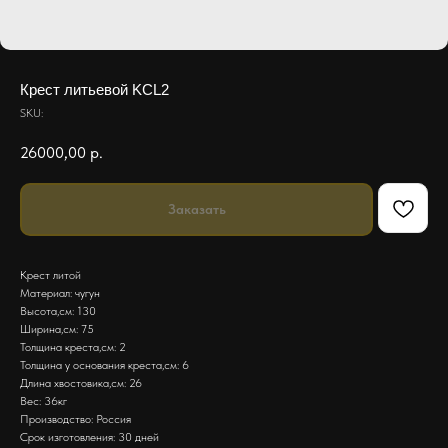
Крест литьевой KCL2
SKU:
26000,00
р.
Заказать
Крест литой
Материал: чугун
Высота,см: 130
Ширина,см: 75
Толщина креста,см: 2
Толщина у основания креста,см: 6
Длина хвостовика,см: 26
Вес: 36кг
Производство: Россия
Срок изготовления: 30 дней