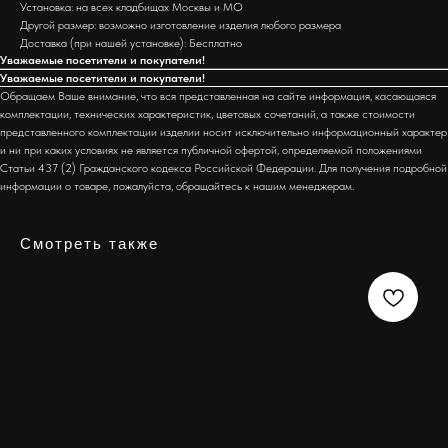
Установка: на всех кладбищах Москвы и МО
Другой размер: возможно изготовление изделия любого размера
Доставка (при нашей установке): Бесплатно
Уважаемые посетители и покупатели!
Уважаемые посетители и покупатели!
Обращаем Ваше внимание, что вся представленная на сайте информация, касающаяся
комплектации, технических характеристик, цветовых сочетаний, а также стоимости
представленного комплектации изделии носит исключительно информационный характер
и ни при каких условиях не является публичной офертой, определяемой положениями
Статьи 437 (2) Гражданского кодекса Российской Федерации. Для получения подробной
информации о товаре, пожалуйста, обращайтесь к нашим менеджерам.
Смотреть также