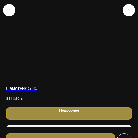
Памятник S 85
Ре
851 850
р.
149
Подробнее
Заказать