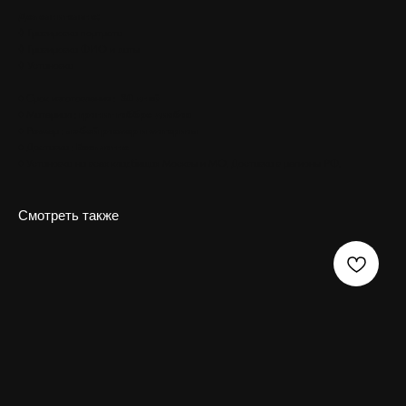
Дополнительно:
◊ Гравировка портрета
◊ Гравировка ФИО и даты
◊ Установка
♦ Срок изготовления :
30 дней
♦ Материал :
гранит габбро диабаз
♦ Размер :
любой размер и материал
♦ Доставка :
Бесплатно
♦ Установка на всех кладбищах Москвы и МО. Доставка в регионы РФ.
Смотреть также