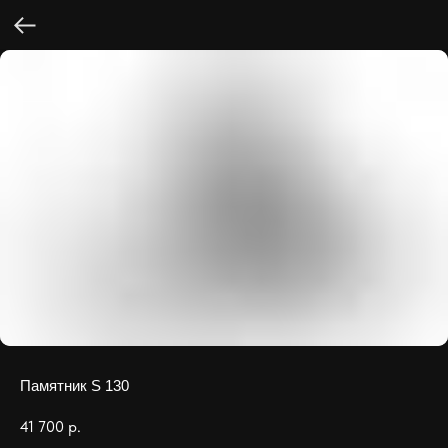
Памятник S 130
41 700
р.