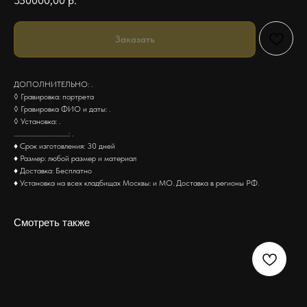
350000,00
р.
Заказать
ДОПОЛНИТЕЛЬНО: .
◊ Гравировка: портрета
◊ Гравировка ФИО и даты: .
◊ Установка: .
........................................: .
♦ Срок изготовления: 30 дней
♦ Размер: любой размер и материал
♦ Доставка: Бесплатно
♦ Установка на всех кладбищах Москвы: и МО. Доставка в регионы РФ.
Смотреть также