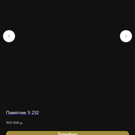
Памятник S 232
Па
950 000
р.
851
Подробнее