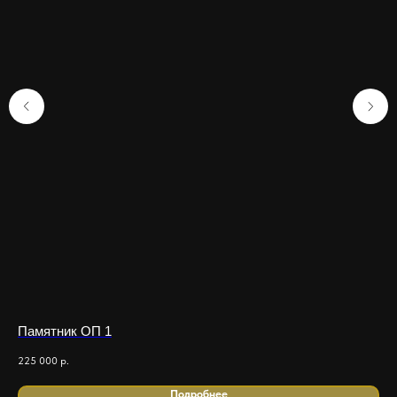
Памятник ОП 1
Па
225 000
р.
195
Подробнее