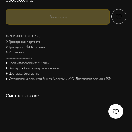
550000,00
р.
Заказать
ДОПОЛНИТЕЛЬНО: .
◊ Гравировка: портрета
◊ Гравировка ФИО и даты: .
◊ Установка: .
........................................: .
♦ Срок изготовления: 30 дней
♦ Размер: любой размер и материал
♦ Доставка: Бесплатно
♦ Установка на всех кладбищах Москвы: и МО. Доставка в регионы РФ.
Смотреть также