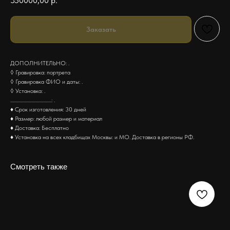
350000,00
р.
Заказать
ДОПОЛНИТЕЛЬНО: .
◊ Гравировка: портрета
◊ Гравировка ФИО и даты: .
◊ Установка: .
........................................: .
♦ Срок изготовления: 30 дней
♦ Размер: любой размер и материал
♦ Доставка: Бесплатно
♦ Установка на всех кладбищах Москвы: и МО. Доставка в регионы РФ.
Смотреть также