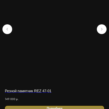
Резной памятник REZ 47-01
Ре
149 000
р.
120
Подробнее