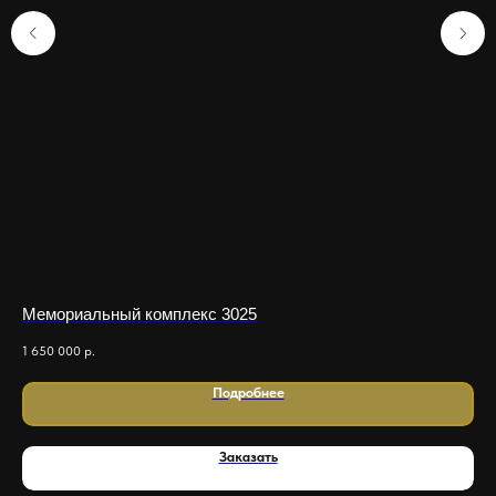
Мемориальный комплекс 3025
Ме
1 650 000
р.
850
Подробнее
Заказать