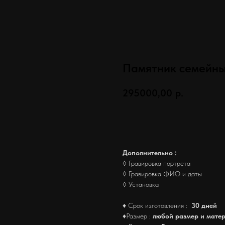
Памятник семейн
295000,00
р.
Заказать
Дополнительно :
◊ Гравировка портрета
◊ Гравировка ФИО и даты
◊ Установка
♦ Срок изготовления :
30 дней
♦Размер :
любой размер и мате