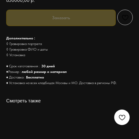
850000,00
р.
Заказать
Дополнительно :
◊ Гравировка портрета
◊ Гравировка ФИО и даты
◊ Установка
♦ Срок изготовления :
30 дней
♦Размер :
любой размер и материал
♦ Доставка :
Бесплатно
♦ Установка на всех кладбищах Москвы и МО. Доставка в регионы РФ.
Смотреть также