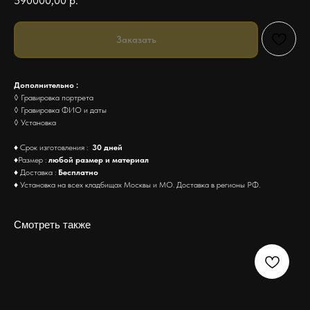
590000,00
р.
Заказать
Дополнительно :
◊ Гравировка портрета
◊ Гравировка ФИО и даты
◊ Установка
♦ Срок изготовления :
30 дней
♦Размер :
любой размер и материал
♦ Доставка :
Бесплатно
♦ Установка на всех кладбищах Москвы и МО. Доставка в регионы РФ.
Смотреть также