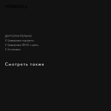
480000,00
р.
Заказать
ДОПОЛНИТЕЛЬНО: .
◊ Гравировка портрета: .
◊ Гравировка ФИО и даты: .
◊ Установка: .
Смотреть также