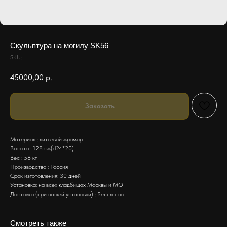
Скульптура на могилу SK56
SKU:
45000,00
р.
Заказать
Материал : литьевой мрамор
Высота : 128 см(d24*20)
Вес : 58 кг
Производство : Россия
Срок изготовления: 30 дней
Установка: на всех кладбищах Москвы и МО
Доставка (при нашей установки) : Бесплатно
Смотреть также