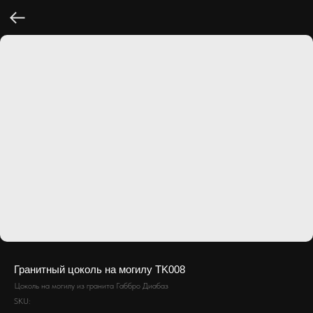
Гранитный цоколь на могилу TK008
Цоколь на могилу из гранита Габбро Диабаз
SKU: