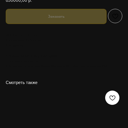
850000,00
р.
Заказать
ДОПОЛНИТЕЛЬНО
◊ Гравировка ФИО и даты
◊ Установка
♦ Размер: любой размер и материал
♦ Доставка: Бесплатно
♦ Установка на всех кладбищах Москвы и МО. Доставка в регионы РФ.
Смотреть также