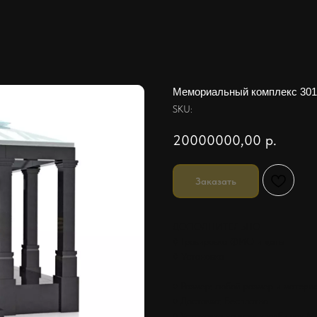
Мемориальный комплекс 301
SKU:
20000000,00
р.
Заказать
ДОПОЛНИТЕЛЬНО
◊ Гравировка ФИО и даты
◊ Установка
♦ Размер: любой размер и матери
♦ Доставка: Бесплатно
♦ Установка на всех кладбищах М