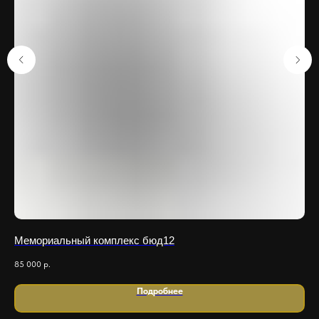
Мемориальный комплекс бюд12
Ме
85 000
р.
350
Подробнее