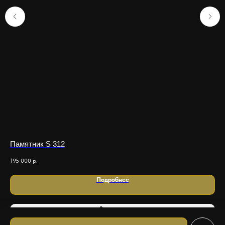
Памятник S 312
Ре
195 000
р.
149
Подробнее
Заказать