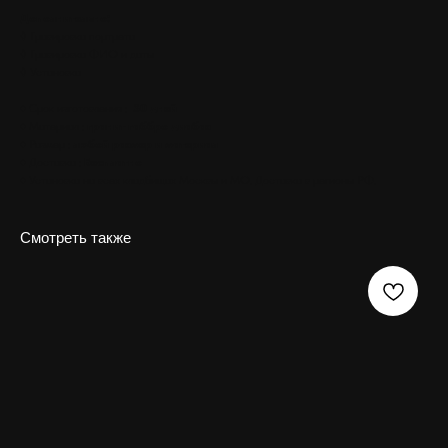
Дополнительно:
◊ Гравировка портрета
◊ Гравировка ФИО и даты
◊ Установка
♦ Срок изготовления :
30 дней
♦ Материал :
гранит габбро диабаз
♦ Размер :
любой размер и материал
♦ Доставка :
Бесплатно
♦ Установка на всех кладбищах Москвы и МО. Доставка в регионы РФ.
Смотреть также