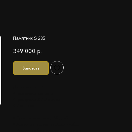
Памятник S 235
349 000
р.
Заказать
Дополнительно:
◊ Гравировка портрета
◊ Гравировка ФИО и даты
◊ Установка
♦ Срок изготовления :
30 дней
♦ Материал :
гранит габбро диабаз
♦ Размер :
любой размер и материал