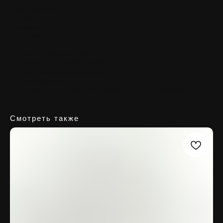
Дополнительно:
◊ Гравировка портрета
◊ Гравировка ФИО и даты
◊ Установка
♦ Срок изготовления :
30 дней
♦ Материал :
гранит габбро диабаз
♦ Размер :
любой размер и материал
♦ Доставка :
Бесплатно
♦ Установка на всех кладбищах Москвы и МО. Доставка в регионы РФ.
Смотреть также