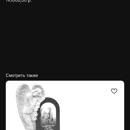
195000,00
р.
Дополнительно:
◊ Гравировка портрета
◊ Гравировка ФИО и даты
◊ Установка
♦ Срок изготовления :
30 дней
♦ Материал :
гранит габбро диабаз
♦ Размер :
любой размер и материал
♦ Доставка :
Бесплатно
♦ Установка на всех кладбищах Москвы и МО. Доставка в регионы РФ.
Смотреть также