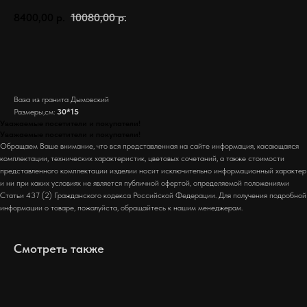
8400,00
р.
10080,00
р.
Заказать
Ваза из гранита Дымовский
Размеры,см:
30*15
Уважаемые посетители и покупатели!
Уважаемые посетители и покупатели!
Обращаем Ваше внимание, что вся представленная на сайте информация, касающаяся
комплектации, технических характеристик, цветовых сочетаний, а также стоимости
представленного комплектации изделии носит исключительно информационный характер
и ни при каких условиях не является публичной офертой, определяемой положениями
Статьи 437 (2) Гражданского кодекса Российской Федерации. Для получения подробной
информации о товаре, пожалуйста, обращайтесь к нашим менеджерам.
Смотреть также