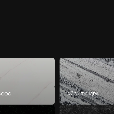
ССОС
АЙС - ТУНДРА