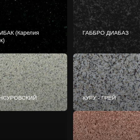
МБАК (Карелия
ГАББРО ДИАБАЗ
к)
НСУРОВСКИЙ
КУРУ - ГРЕЙ