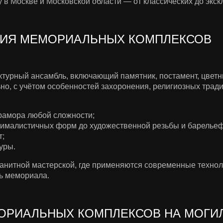
 в Москве и Московской области — от классических до экск
НИЯ МЕМОРИАЛЬНЫХ КОМПЛЕКСОВ
урный ансамбль, включающий памятник, постамент, цветни
но, с учётом особенностей захоронения, религиозных тради
рамора любой сложности;
ималистичных форм до художественной резьбы и барельеф
т;
уры.
ранитной мастерской, где применяются современные технол
ть мемориала.
ОРИАЛЬНЫХ КОМПЛЕКСОВ НА МОГИ