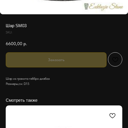
Шар SM03
SKU:
6600,00
р.
Заказать
Шар из гранита габбро диабаз
Размеры,см: D15
Смотреть также