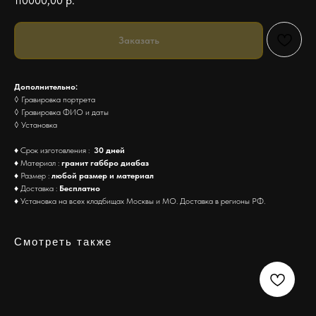
110000,00
р.
Заказать
Дополнительно:
◊ Гравировка портрета
◊ Гравировка ФИО и даты
◊ Установка
♦ Срок изготовления :
30 дней
♦ Материал :
гранит габбро диабаз
♦ Размер :
любой размер и материал
♦ Доставка :
Бесплатно
♦ Установка на всех кладбищах Москвы и МО. Доставка в регионы РФ.
Смотреть также