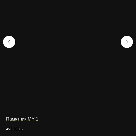
Памятник MY 1
Па
490 000
р.
650