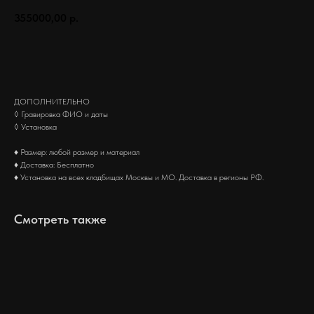
355000,00
р.
Заказать
ДОПОЛНИТЕЛЬНО
◊ Гравировка ФИО и даты
◊ Установка
♦ Размер: любой размер и материал
♦ Доставка: Бесплатно
♦ Установка на всех кладбищах Москвы и МО. Доставка в регионы РФ.
Смотреть также