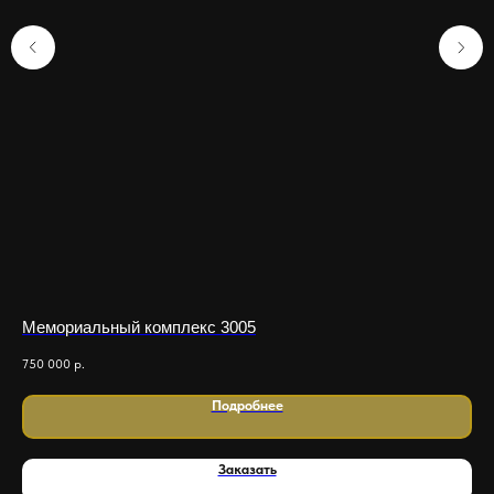
Мемориальный комплекс 3005
Ме
750 000
р.
425
Подробнее
Заказать