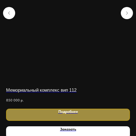
Мемориальный комплекс вип 112
Ме
850 000
р.
1 2
Подробнее
Заказать