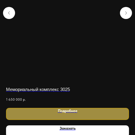
Мемориальный комплекс 3025
Ме
1 650 000
р.
850
Подробнее
Заказать