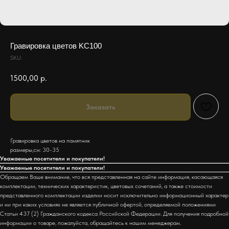
Гравировка цветов KC100
SKU:
1500,00
р.
Заказать
Гравировка цветов на памятник
размеры,см: 30-35
Уважаемые посетители и покупатели!
Уважаемые посетители и покупатели!
Обращаем Ваше внимание, что вся представленная на сайте информация, касающаяся
комплектации, технических характеристик, цветовых сочетаний, а также стоимости
представленного комплектации изделии носит исключительно информационный характер
и ни при каких условиях не является публичной офертой, определяемой положениями
Статьи 437 (2) Гражданского кодекса Российской Федерации. Для получения подробной
информации о товаре, пожалуйста, обращайтесь к нашим менеджерам.